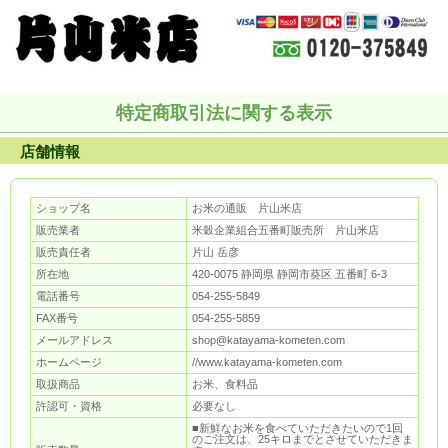
特定商取引法に関する表示
店舗情報
ショップ名
お米の通販 片山米店
販売業者
米穀企業組合五番町販売所 片山米店
販売責任者
片山 岳彦
所在地
420-0075 静岡県 静岡市葵区 五番町 6-3
電話番号
054-255-5849
FAX番号
054-255-5859
メールアドレス
shop@katayama-kometen.com
ホームページ
//www.katayama-kometen.com
取扱商品
お米、食料品
許認可・資格
必要なし
■新鮮なお米を食べていただきたいので1回
のご注文は、25キロまでとさせていただきま