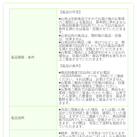
【返品の可否】
■お米は生鮮食品ですのでお届け後のお客様
のご都合による返品は、基本的に承れません
が商品到着後7日以内でしたら下記の返品の
条件を満たせば返品・交換させていただきま
す。
■お米以外の食品は、開封後の返品・交換
は、出来ません。
■お米以外の商品（俵・米びつなど）は、商
品到着後7日以内でしたら下記の返品の条件
を満たせば返品・交換させていただきます。
■お客様ご都合による配送中のキャンセルの
場合は、往復の送料・振込手数料を差引きの
返品期限・条件
上ご返金させていただきます。
【返品の条件】
■商品到着後7日以内に必ずお電話
（0120375849）、メール、FAXにてご連絡
ください。それ以降は、お受けできません。
■お客様ご都合の場合で交換の場合は、往復
の送料・商品の差額をご負担ください。
■お客様ご都合での返品の場合は、商品をお
客様ご負担でご返送いただいた後に、お米で
したら使用した数量分・送料片道分・振込手
数料を差し引いた金額をご返金させていただ
きます。
■当店に瑕疵があった場合、または届いた商
品がご注文内容と違う場合、破損していた場
合は、まずすぐにご連絡ください。商品到着
返品送料
後7日以内でしたら返品・交換させていただ
きます。その際は、当店にて送料を負担させ
ていただきます。
■精米、保管には、十分気をつけております
が万一お気づきの点がございましたら商品到