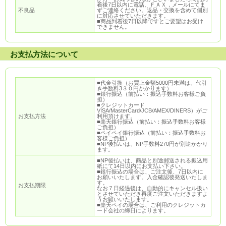
着後7日以内に電話、ＦＡＸ，メールにてま
不良品
ずご連絡ください。返品・交換を含めて個別
に対応させていただきます。
■商品到着後7日以降ですとご要望はお受け
できません。
お支払方法について
■代金引換（お買上金額5000円未満は、代引
き手数料3３０円かかります）
■銀行振込（前払い：振込手数料お客様ご負
担）
■クレジットカード
VISA/MasterCard/JCB/AMEX/DINERS）がご
お支払方法
利用頂けます。
■楽天銀行振込（前払い：振込手数料お客様
ご負担）
■ペイペイ銀行振込（前払い：振込手数料お
客様ご負担）
■NP後払いは、NP手数料270円が別途かかり
ます。
■NP後払いは、商品と別途郵送される振込用
紙にて14日以内にお支払い下さい。
■銀行振込の場合は、ご注文後、7日以内に
お願いいたします。入金確認後発送いたしま
す。
お支払期限
なお７日経過後は、自動的にキャンセル扱い
とさせていただき再度ご注文いただきますよ
うお願いいたします。
■楽天ペイの場合は、ご利用のクレジットカ
ード会社の締日によります。