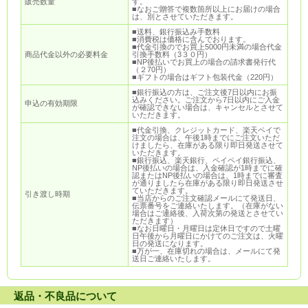
販売数量
す。
■なおご贈答で複数箇所以上にお届けの場合
は、別とさせていただきます。
■送料、銀行振込み手数料
■消費税は価格に含んでおります。
■代金引換のでお買上5000円未満の場合代金
商品代金以外の必要料金
引換手数料（3３０円）
■NP後払いでお買上の場合の請求書発行代
（２70円）
■ギフトの場合はギフト包装代金（220円）
■銀行振込の方は、ご注文後7日以内にお振
込みください。ご注文から7日以内にご入金
申込の有効期限
が確認できない場合は、キャンセルとさせて
いただきます。
■代金引換、クレジットカード、楽天ペイで
注文の場合は、午後1時までにご注文いただ
けましたら、在庫がある限り即日発送させて
いただきます。
■銀行振込、楽天銀行、ペイペイ銀行振込、
NP後払いの場合は、入金確認が1時までに確
認またはNP後払いの場合は、1時までに審査
が通りましたら在庫がある限り即日発送させ
ていただきます。
引き渡し時期
■当店からのご注文確認メールにて発送日、
伝票番号をご連絡いたします。（在庫がない
場合はご連絡後、入荷次第の発送とさせてい
ただきます）
■なお日曜日・月曜日は定休日ですので土曜
日午後から月曜日にかけてのご注文は、火曜
日の発送になります。
■万が一、在庫切れの場合は、メールにて発
送日ご連絡いたします。
返品・不良品について