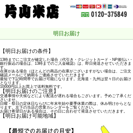
明日お届け
【明日お届けの条件】
13時までにご注文が確定した場合（代引き・クレジットカード・NP後払い・
銀行振込の場合は、13時までのご入金確認）は、即日発送させていただきま
す。
在庫がある場合（ほとんどの商品の在庫がございますがない場合は、ご注文
確認メールにて納期をご連絡させていただきます
最短で下記時間帯でお届け可能になります。北海道・九州は翌々日のお届け
となります。
10000円以上お買上で送料無料です。
【明日お届けのご注意】
交通事情や天候などにより配送が遅れる場合もございます。予めご了承くだ
さいませ。
日曜・祭日の定休日ならびに年末年始や夏季休業の際は、休み明けからとな
ります。左下の当店の営業カレンダーをご覧ください。
お届け希望日がある場合は、その日に合わせて発送させていただきます。
【明日お届け可能地域】