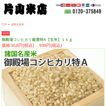
TOP
>
諸国名産米
NEW
御殿場コシヒカリ厳選特A【玄米】１ｋｇ
価格:918円(税込)
939円(税込)
～