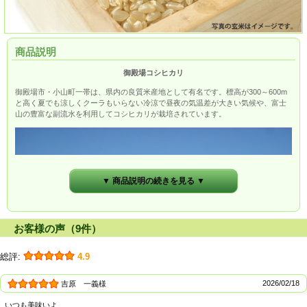
商品説明
御殿場コシヒカリ
御殿場市・小山町一帯は、県内の良質米産地として有名です。標高が300～600m
と高く夏でも涼しくクーラもいらない冷涼で昼夜の気温差が大きい気候や、富士
山の豊富な副流水を利用してコシヒカリが栽培されています。
▼ 商品説明の続きを見る ▼
お客様の声（9件）
総評:
4.9
2026/02/18
吉原 一義様
いつも美味いよ