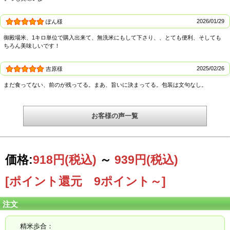
2026/01/29
ぽん様
御殿場コシヒカリ特Aとは
御殿場米、1キロ単位で購入出来て、無洗米にもして下さり、、とても便利、そしても
ちろん美味しいです！
御殿場コシヒカリ特Aとは、食味値などで4段階に区分した区分けの中で通常の御
殿場コシヒカリ＜特A御殿場コシヒカリ＜厳選特Aコシヒカリ＜エコ栽培御殿場コ
シヒカリという通常栽培の御殿場コシヒカリの中ではより食味のいいコシヒカリ
2025/02/26
吉原様
になります。選び抜いたお米、御殿場コシヒカリ厳選特Aをぜひご賞味下さい。
まだ食ってない、前のが残ってる。まあ、旨いに決まってる。包装は文句なし。
お客様の声一覧
価格:
918円
(税込)
～
939円
(税込)
[ポイント還元 9ポイント～]
注文
精米歩合：