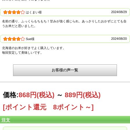
2024/08/29
はくまい様
名前の通り、ふっくらもちもち！甘みが強く感じられ、あっさりしたおかずにとても合
うお米だと思いました。
ＪＡピンネ 新十津川町クリーン米生産組合のふっくりんこ
2024/08/20
Sue様
ＪＡピンネでは「選ばれる米づくり」を目指して、土壌分析、食味改善試験圃の
設置のほか、高品位米確保対策の一環としてタンパク、整粒歩合による品位別仕
北海道のお米が好きでよく購入しています。
分け集荷・精算、出荷を図っています。 道内4地区（函館育ちふっくりんこ蔵
毎回安定して美味しいです。
部、JAきたそらちぬくもり米生産組合、JAピンネふっくりんこ生産組合、JAたき
かわふっくりんこ生産部会）の生産者組織が集い、品質と安定供給を維持するた
めの「ふっくりんこ産地サミット」を開催しています。サミットで締結された品
質基準をクリアしたお米には、品質へのこだわりの証として公認マークが付けら
お客様の声一覧
れます。「2年続けて平均精米タンパク率が基準値に達しなければ、翌年は栽培で
きない」など栽培、生産、出荷までの独自の厳しいルールを、生産者同士で取り
決めました。道南以外にも産地は広がりましたが、「ふっくりんこ産地サミッ
ト」を開催して品質基準を定めた協定を締結し、「ふっくりんこ」という品種本
来のクオリティーを守り続けています。
価格:
868円
(税込)
～
889円
(税込)
[ポイント還元 8ポイント～]
注文