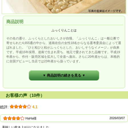
商品説明
ふっくりんことは
その名の通り、ふっくらとしたおいしさが自慢。「ふっくりんこ」は一般公募で
寄せられた4,655通の中から、道南在住の女性18名からなる選考委員会によって選
ばれました。「ひと粒ひと粒がふっくらとした、おいしそうなイメージ」が由来
です。平成15年採用、道南で生まれ育ち、地元で愛されてきた品種です。平成19
年産から、作付・販売区域を拡大して全道へ進出。さらに20年産からは、本格的
に全国デビューし当店では23年産から扱っています。
▼ 商品説明の続きを見る ▼
お客様の声（10件）
総評:
4.1
2026/03/07
HaHa様
美味しい炊き上がりになりました