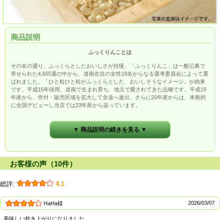
商品説明
ふっくりんことは
その名の通り、ふっくらとしたおいしさが自慢。「ふっくりんこ」は一般公募で
寄せられた4,655通の中から、道南在住の女性18名からなる選考委員会によって選
ばれました。「ひと粒ひと粒がふっくらとした、おいしそうなイメージ」が由来
です。平成15年採用、道南で生まれ育ち、地元で愛されてきた品種です。平成19
年産から、作付・販売区域を拡大して全道へ進出。さらに20年産からは、本格的
に全国デビューし当店では23年産から扱っています。
▼ 商品説明の続きを見る ▼
お客様の声（10件）
総評:
4.1
2026/03/07
HaHa様
美味しい炊き上がりになりました