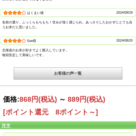
2024/08/29
はくまい様
名前の通り、ふっくらもちもち！甘みが強く感じられ、あっさりしたおかずにとても合
うお米だと思いました。
ＪＡピンネ 新十津川町クリーン米生産組合のふっくりんこ
2024/08/20
Sue様
ＪＡピンネでは「選ばれる米づくり」を目指して、土壌分析、食味改善試験圃の
設置のほか、高品位米確保対策の一環としてタンパク、整粒歩合による品位別仕
北海道のお米が好きでよく購入しています。
分け集荷・精算、出荷を図っています。 道内4地区（函館育ちふっくりんこ蔵
毎回安定して美味しいです。
部、JAきたそらちぬくもり米生産組合、JAピンネふっくりんこ生産組合、JAたき
かわふっくりんこ生産部会）の生産者組織が集い、品質と安定供給を維持するた
めの「ふっくりんこ産地サミット」を開催しています。サミットで締結された品
質基準をクリアしたお米には、品質へのこだわりの証として公認マークが付けら
お客様の声一覧
れます。「2年続けて平均精米タンパク率が基準値に達しなければ、翌年は栽培で
きない」など栽培、生産、出荷までの独自の厳しいルールを、生産者同士で取り
決めました。道南以外にも産地は広がりましたが、「ふっくりんこ産地サミッ
ト」を開催して品質基準を定めた協定を締結し、「ふっくりんこ」という品種本
来のクオリティーを守り続けています。
価格:
868円
(税込)
～
889円
(税込)
[ポイント還元 8ポイント～]
注文