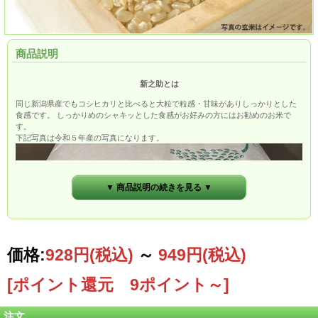
商品説明
新之助とは
同じ新潟県産でもコシヒカリと比べると大粒で粒感・甘味がありしっかりとした
食感です。 しっかりめのシャキッとした食感がお好みの方にはお勧めのお米で
す。
下記写真は令和５年産の写真になります。
▼ 商品説明の続きを見る ▼
価格:
928円
(税込)
～
949円
(税込)
[ポイント還元 9ポイント～]
注文