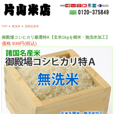
TOP
>
無洗米
>
諸国名産米
御殿場コシヒカリ厳選特A【玄米1kgを精米・無洗米加工】
価格:939円(税込)