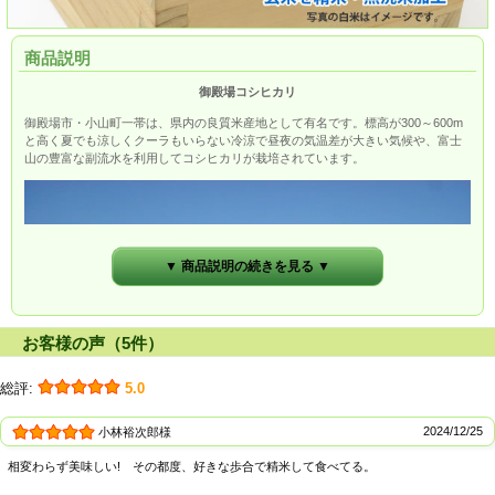
商品説明
御殿場コシヒカリ
御殿場市・小山町一帯は、県内の良質米産地として有名です。標高が300～600m
と高く夏でも涼しくクーラもいらない冷涼で昼夜の気温差が大きい気候や、富士
山の豊富な副流水を利用してコシヒカリが栽培されています。
▼ 商品説明の続きを見る ▼
お客様の声（5件）
総評:
5.0
2024/12/25
小林裕次郎様
相変わらず美味しい! その都度、好きな歩合で精米して食べてる。