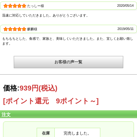
2020/05/14
たっしー様
御殿場コシヒカリ厳選特Aとは
迅速に対応していただきました。ありがとうございます。
2019/05/11
麒麟様
もちもちとした、食感で、家族と、美味しくいただきました。また、宜しくお願い致し
ます。
お客様の声一覧
価格:
939円
(税込)
[ポイント還元 9ポイント～]
注文
御殿場コシヒカリ厳選特Aとは、食味値などで4段階に区分した区分けの中で通常
の御殿場コシヒカリ＜特A御殿場コシヒカリ＜厳選特Aコシヒカリ＜エコ栽培御殿
場コシヒカリという通常栽培の御殿場コシヒカリの中ではより食味のいいコシヒ
在庫
完売しました。
カリになります。選び抜いたお米、御殿場コシヒカリ厳選特Aをぜひご賞味下さ