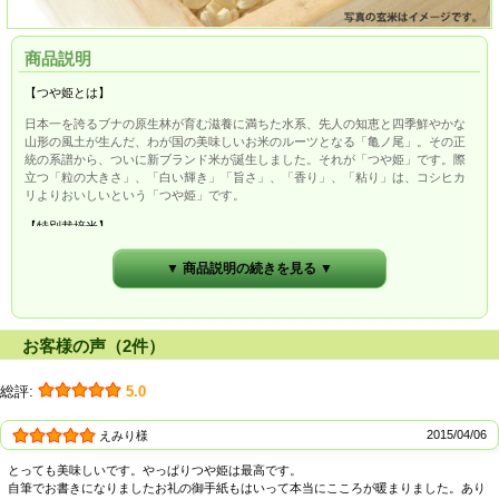
商品説明
【つや姫とは】
日本一を誇るブナの原生林が育む滋養に満ちた水系、先人の知恵と四季鮮やかな
山形の風土が生んだ、わが国の美味しいお米のルーツとなる「亀ノ尾」。その正
統の系譜から、ついに新ブランド米が誕生しました。それが「つや姫」です。際
立つ「粒の大きさ」、「白い輝き」「旨さ」、「香り」、「粘り」は、コシヒカ
リよりおいしいという「つや姫」です。
【特別栽培米】
栽培方法は特別栽培か有機栽培に限定してさらに生産者は一定の要件をクリアし
▼ 商品説明の続きを見る ▼
た「つや姫」ブランド化戦略実施本部長（県知事）の認定を受けた農家に限定し
て安全で、おいしさを極めた特別なお米です。誰でも作れるというお米ではあり
ません。そして品質確保のため山形県独自の出荷基準を設定して日本中の、何よ
りも「白いごはん」が大好きな人にお届けします。
お客様の声（2件）
総評:
5.0
2015/04/06
えみり様
とっても美味しいです。やっぱりつや姫は最高です。
自筆でお書きになりましたお礼の御手紙もはいって本当にこころが暖まりました。あり