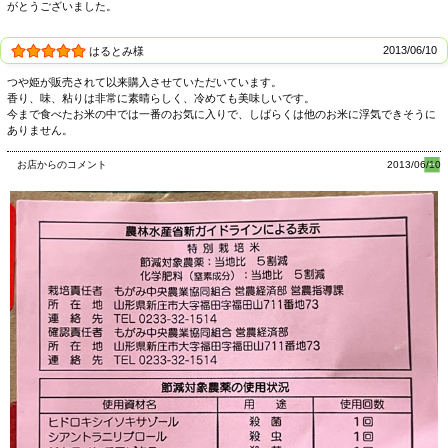
がとうございました。
2013/06/10
はるとみ様
つや姫が販売されて以来購入させていただいています。
香り、味、粘りは非常に素晴らしく、冷めても美味しいです。
今まで食べたお米の中では一番のお気に入りで、しばらくは他のお米に浮気できそうに
ありません。
お店からのコメント
2013/06/10
【鮭川特別栽培米】
鮭が遡る鮭川の清流、雄大な自然、肥沃な土地。菌茸産業と畜産との共存によ
り、キノコ→家畜→米作りと自然のサイクルの中で作り上げた自給肥料を使用。
有機肥料は、豊かで健康な土を作り、干ばつ、冷害、害虫を防ぎます。そして苗
は、ひと苗ごとに真心こめて田植えされ、刈りとられた稲は、安心・安全なおい
しいお米となります。大地と水と太陽と。おいしい特別栽培米が出来上がりまし
た。鮭川特別栽培米の栽培基準は、このページの下部に記載してあります。