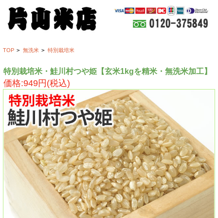
TOP
>
無洗米
>
特別栽培米
特別栽培米・鮭川村つや姫【玄米1kgを精米・無洗米加工】
価格:949円(税込)