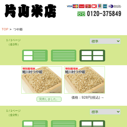
TOP
>
つや姫
1 / 1ページ
（全2件）
価格：928円(税込)
～
完売しました。
1 / 1ページ
（全2件）