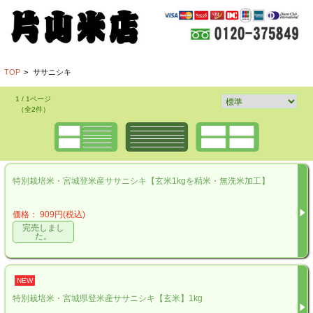
TOP
>
ササニシキ
1 / 1ページ
（全2件）
特別栽培米・宮城登米産ササニシキ【玄米1kgを精米・無洗米加工】
価格： 909円(税込)
完売しまし
た。
NEW
特別栽培米・宮城県登米産ササニシキ【玄米】1kg