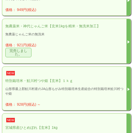
価格： 949円(税込)
無農薬米・神代じゃんご米【玄米1kgを精米・無洗米加工】
無農薬じゃんご米の無洗米
価格： 921円(税込)
完売しまし
た。
NEW
特別栽培米・鮭川村つや姫【玄米】１ｋｇ
山形県最上郡鮭川村産のJA山形もがみ特別栽培米生産組合の特別栽培米鮭川村つ
や姫
価格： 928円(税込)
～
NEW
宮城県産ひとめぼれ【玄米】1kg