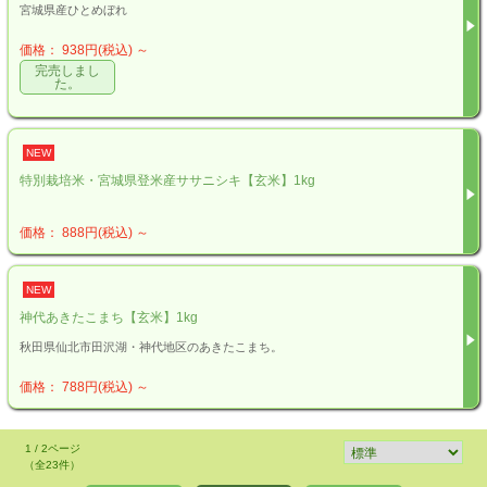
宮城県産ひとめぼれ
価格： 938円(税込)
～
完売しまし
た。
NEW
特別栽培米・宮城県登米産ササニシキ【玄米】1kg
価格： 888円(税込)
～
NEW
神代あきたこまち【玄米】1kg
秋田県仙北市田沢湖・神代地区のあきたこまち。
価格： 788円(税込)
～
1 / 2ページ
（全23件）