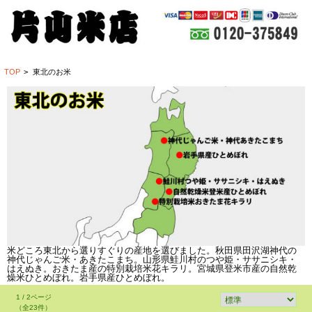
TOP
>
東北のお米
米どころ東北から選りすぐりの産地を選びました。秋田県田沢湖神代の
神代じゃんご米・あきたこまち。山形県鮭川村のつや姫・ササニシキ・
はえぬき。おきたま産の特別栽培米花キラリ。宮城県登米市産の自然乾
燥米ひとめぼれ。岩手県産ひとめぼれ。
1 / 2ページ
（全23件）