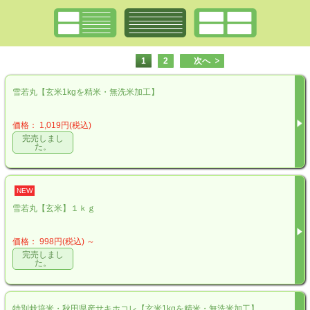
1
2
次へ
雪若丸【玄米1kgを精米・無洗米加工】
価格： 1,019円(税込)
完売しまし
た。
NEW
雪若丸【玄米】１ｋｇ
価格： 998円(税込)
～
完売しまし
た。
特別栽培米・秋田県産サキホコレ【玄米1kgを精米・無洗米加工】