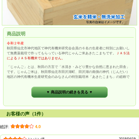
商品説明
令和２年産
秋田県仙北市神代地区で神代有機米研究会会員の６名の生産者に特別にお願いし
て無農薬栽培で作ってもらっている神代じゃんご米あきたこまちです。
ＪＡＳ法
によるＪＡＳ有機米ではありません。
「じゃんご」とは、秋田の方言で「水清き・みどり豊かな自然に恵まれた田舎」
です。じゃんご米は、秋田県仙北市田沢湖町、田沢湖の南側の神代（じんだい）
地区の神代有機米生産研究会のみなさんの特別栽培米「あきたこまち」の総称で
す。
▼ 商品説明の続きを見る ▼
お客様の声（1件）
総評:
4.0
2018/04/19
じいじい様