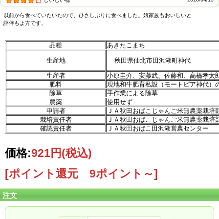
以前から食べていたいたので、ひさしぶりに食べました。娘家族もおいしいと
評伴もよ方です。
品種
あきたこまち
生産地
秋田県仙北市田沢湖町神代
生産者
小原圭介、安藤武、佐藤和、高橋孝太
【生産者より】
肥料
現地和牛肥育私設（モートピア神代）
「まんず、なんぼ取ってもまたヒエ見えるでや！」除草機押しに腰をのしのし手
除草
手作業による除草
取り除草、田植えから水管理と慣行栽培よりてまがかかりますが消費者の皆様が
農薬
使用せず
喜んでくださる顔を思い浮かべながら頑張っています。真心込めて育てたじゃん
申請者
ＪＡ秋田おばこじゃんご米無農薬栽培
ご米あきたこまち、ぜひご賞味ください！
栽培責任者
ＪＡ秋田おばこじゃんご米無農薬栽培
私たち6軒の農家が真心込めて作りました無農薬神代じゃんご米。ぜひ一度ご賞味
確認責任者
ＪＡ秋田おばこ田沢湖営農センター
ください！
価格:
921円
(税込)
[ポイント還元 9ポイント～]
注文