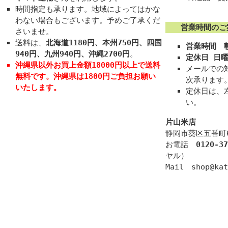
時間指定も承ります。地域によってはかな
わない場合もございます。予めご了承くだ
営業時間のご
さいませ。
送料は、
北海道1180円、本州750円、四国
営業時間 朝
940円、九州940円、沖縄2700円
。
定休日 日
沖縄県以外お買上金額18000円以上で送料
メールでの
無料
です。
沖縄県は1800円ご負担お願い
次承ります
いたします。
定休日は、
い。
片山米店
静岡市葵区五番町6
お電話
0120-37
ヤル）
Mail shop@kat