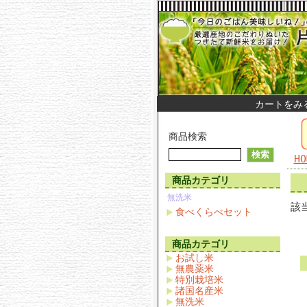
カートをみ
商品検索
HO
商品カテゴリ
無洗米
該
食べくらべセット
商品カテゴリ
お試し米
無農薬米
特別栽培米
諸国名産米
無洗米