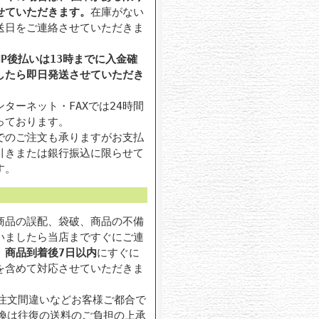
せていただきます。
在庫がない
送日をご連絡させていただきま
P後払いは13時までに入金確
したら即日発送させていただき
ターネット・FAXでは24時間
っております。
でのご注文も承りますがお支払
引きまたは銀行振込に限らせて
す。
商品の誤配、袋破、商品の不備
いましたら当店まですぐにご連
。
商品到着後7日以内
にすぐに
を含めて対応させていただきま
注文間違いなどお客様ご都合で
換は往復の送料のご負担の上承