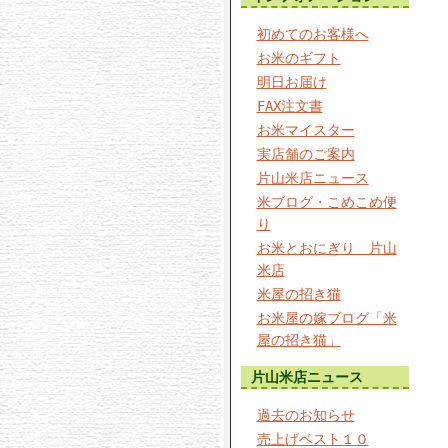
初めてのお客様へ
お米のギフト
明日お届け
FAX注文書
お米マイスター
実店舗のご案内
片山米店ニュース
米ブログ・こめこめ便
り
お米とおにぎり 片山
米店
米屋の招き猫
お米屋の嫁ブログ「米
屋の招き猫」
片山米店ニュース
過去のお知らせ
売上げベスト１０