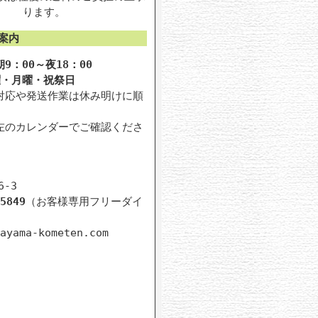
ります。
案内
9：00～夜18：00
曜・月曜・祝祭日
対応や発送作業は休み明けに順
。
左のカレンダーでご確認くださ
-3
5849
（お客様専用フリーダイ
ayama-kometen.com