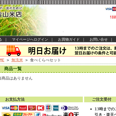
る
｜
マイページへログイン
｜
お買物ガイド
｜
お問い合せ
｜
ME
>
無洗米
> 食べくらべセット
商品一覧
当商品はありません
お支払方法
ご注文受付
13時まで
引き・楽天