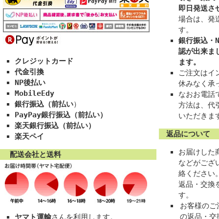
即日発送さ
場合は、発
す。
銀行振込・N
認が出来ま
クレジットカード
ます。
代金引換
ご注文はイン
NP後払い
休みなく承
MobileEdy
なおお電話
銀行振込（前払い
）
方法は、代
PayPay銀行振込（前払い）
いただきま
楽天銀行振込（前払い）
返品について
楽天ペイ
お届けした
配送会社と送料
などがござ
絡ください
返品・交換
す。
お客様のご
の返品・交
ヤマト運輸
さんを利用します。