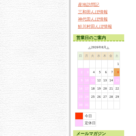
産地訪問記
三和田んぼ情報
神代田んぼ情報
鮭川村田んぼ情報
営業日のご案内
＜
2026年8月
＞
日
月
火
水
木
金
土
1
2
3
4
5
6
7
8
9
10
11
12
13
14
15
16
17
18
19
20
21
22
23
24
25
26
27
28
29
30
31
今日
定休日
メールマガジン