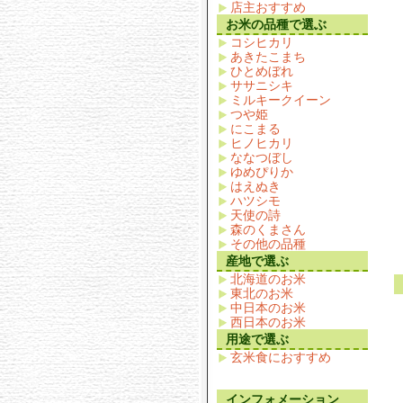
店主おすすめ
お米の品種で選ぶ
コシヒカリ
あきたこまち
ひとめぼれ
ササニシキ
ミルキークイーン
つや姫
にこまる
ヒノヒカリ
ななつぼし
ゆめぴりか
はえぬき
ハツシモ
天使の詩
森のくまさん
その他の品種
産地で選ぶ
北海道のお米
東北のお米
中日本のお米
西日本のお米
用途で選ぶ
玄米食におすすめ
インフォメーション