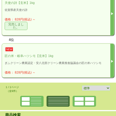
天使の詩【玄米】1kg
佐賀県産天使の詩
価格： 828円(税込)
～
完売しまし
た。
4位
NEW
匠の米・岐阜ハツシモ【玄米】1kg
ぎふクリーン農業認定・安八北部クリーン農業推進協議会の匠の米ハツシモ
価格： 828円(税込)
～
1 / 1ページ
（全9件）
商品検索