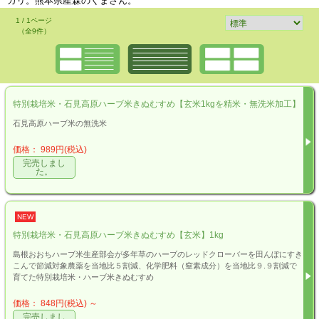
カリ。熊本県産森のくまさん。
1 / 1ページ
（全9件）
特別栽培米・石見高原ハーブ米きぬむすめ【玄米1kgを精米・無洗米加工】
石見高原ハーブ米の無洗米
価格： 989円(税込)
完売しまし
た。
NEW
特別栽培米・石見高原ハーブ米きぬむすめ【玄米】1kg
島根おおちハーブ米生産部会が多年草のハーブのレッドクローバーを田んぼにすき
こんで節減対象農薬を当地比５割減、化学肥料（窒素成分）を当地比９.９割減で
育てた特別栽培米・ハーブ米きぬむすめ
価格： 848円(税込)
～
完売しまし