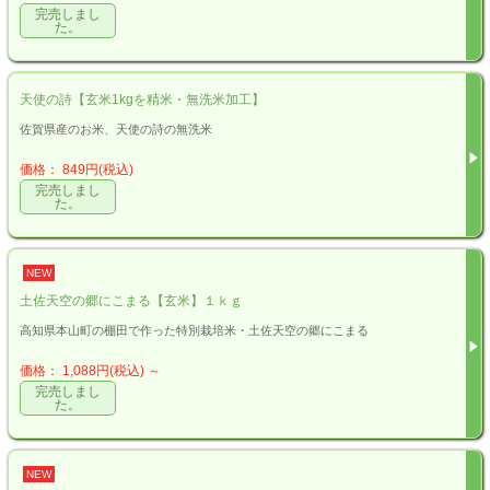
完売しまし
た。
天使の詩【玄米1kgを精米・無洗米加工】
佐賀県産のお米、天使の詩の無洗米
価格： 849円(税込)
完売しまし
た。
NEW
土佐天空の郷にこまる【玄米】１ｋｇ
高知県本山町の棚田で作った特別栽培米・土佐天空の郷にこまる
価格： 1,088円(税込)
～
完売しまし
た。
NEW