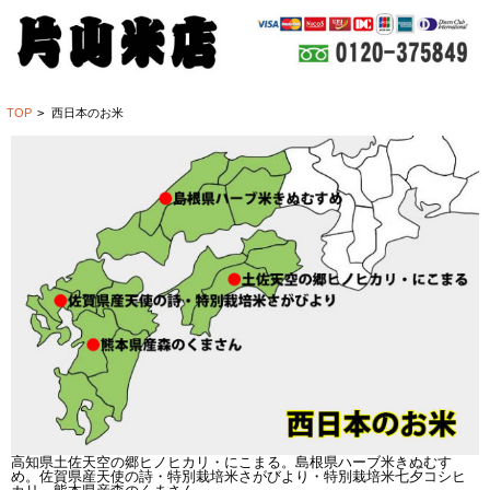
TOP
>
西日本のお米
高知県土佐天空の郷ヒノヒカリ・にこまる。島根県ハーブ米きぬむす
め。佐賀県産天使の詩・特別栽培米さがびより・特別栽培米七夕コシヒ