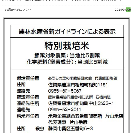
「さがびより」は、日本穀物検定協会の「米の食味ランキング」で、22年産、23
お店からのコメント
2014/04/06
年産、24年産、25年産、26年産と5年連続の「特A」に評価されました。
特別栽培米
あうちの里の米栽培研究会の特別栽培米です。栽培基準は下記をご覧下さい。