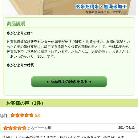
商品説明
さがびよりとは？
佐賀県農業試験研究センターが10年がかりで研究・ 開発を行い、夏場の高温とい
った近年の気候変動にも対応できる新たな佐賀の期待の星として、平成21年から
佐賀県下でも本格的に栽培されています。お母さんは「天使の詩」。お父さんは
「あいちのかおり SBL」です。
さがびよりの特長
つやがよい
粒が大きくしっかり
▼ 商品説明の続きを見る ▼
食感はもっちり
甘み・香りがよい
時間がたってもおいしい！
さがびよりのネーミング
お客様の声（1件）
佐賀のおだやかな気候、肥沃な大地、豊かな水、豊潤な自然の恵みを生かして、
農家は雨の日も風の日も、日々米づくりに励みます。気候が大きく変動する中で
総評:
5.0
も知恵と努力を重ね、やっと迎えた収穫の日は、この上なく晴れやかな佐賀日
和。この思いをこめた「さがびより」は、これからの食卓をささえる佐賀県の誇
りです。
2014/03/11
まろーーーん様
3年連続特A受賞中
さがびよりが一番のお気に入りです。粒が大きくてお米を食べている気がします。