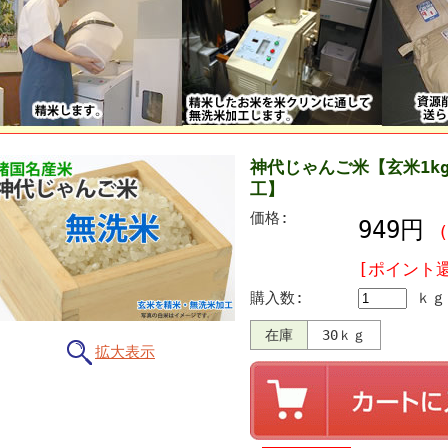
神代じゃんご米【玄米1k
工】
価格:
949円
[ポイント
購入数:
ｋｇ
在庫
30ｋｇ
拡大表示