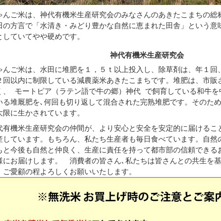
ゃんご米は、神代有機米生産研究会のみなさんのあきたこまちの総
田の方言で「水清き・みどり豊かな自然に恵まれた田舎」という意
としていてやや硬めです。
神代有機米生産研究会
ゃんご米は、水田に堆肥を１，５ｔ以上投入し、除草剤は、年１回
２回以内に制限している減農薬米あきたこまちです。堆肥は、市販
く、 モートピア（ラテン語で牛の郷）神代 で飼育している和牛を
いる堆厩肥を､何回も切り返して混合された完熟堆肥です。そのた
大限に生かされています。
代有機米生産研究会の仲間が、より安心と安全を安定的に届けるこ
産しています。もちろん、私たち生産者も毎日食べています。自然
もと今後も自然と仲良く、生産に責任を持って都市部の信頼できる
様にお届けします。 消費者の皆さん､私たちは皆さんとの共生を
。ご愛顧の程よろしくお願いいたします。