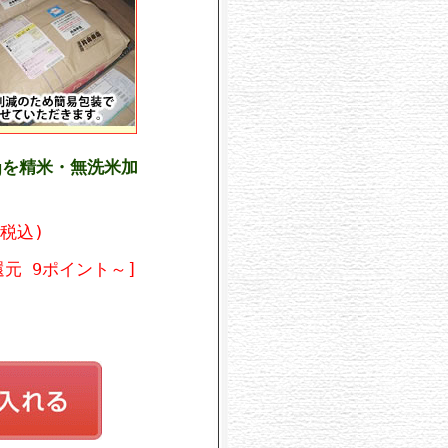
gを精米・無洗米加
(税込)
還元 9ポイント～]