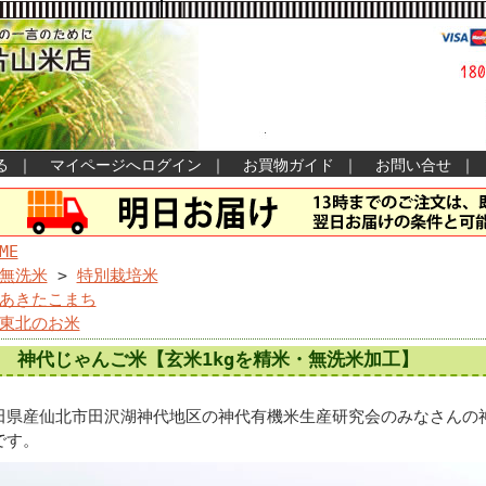
る
｜
マイページへログイン
｜
お買物ガイド
｜
お問い合せ
｜
ME
無洗米
>
特別栽培米
あきたこまち
東北のお米
神代じゃんご米【玄米1kgを精米・無洗米加工】
田県産仙北市田沢湖神代地区の神代有機米生産研究会のみなさんの
です。