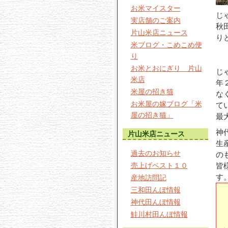
お米マイスター
じ
実店舗のご案内
秋
片山米店ニュース
り
米ブログ・こめこめ便
り
お米とおにぎり 片山
じ
米店
年
米屋の招き猫
な
お米屋の嫁ブログ「米
て
屋の招き猫」
最
神
片山米店ニュース
生
過去のお知らせ
の
売上げベスト１０
皆
す
産地訪問記
三和田んぼ情報
神代田んぼ情報
鮭川村田んぼ情報