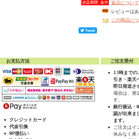
返品について
レビューはあ
この商品につ
お支払方法
ご注文受付
13時まで
引き・楽天
即日発送さ
場合は、発
す。
銀行振込・N
認が出来ま
クレジットカード
ます。
代金引換
ご注文はイン
NP後払い
休みなく承