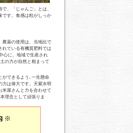
称で、「じゃんご」とは、
味です。食感は粒がしっか
、農薬の使用は、当地比で
されている有機質肥料では
中心に、地域で生産され
め土の力が自然と相まって
とができるよう､一生懸命
の力は偉大です。天紫水明
お米屋さんと力を合わせて
基本理念として頑張りま