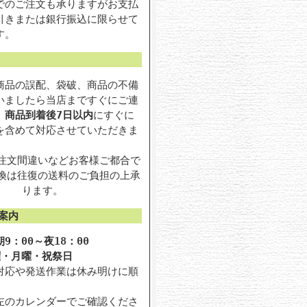
でのご注文も承りますがお支払
引きまたは銀行振込に限らせて
す。
商品の誤配、袋破、商品の不備
いましたら当店まですぐにご連
。
商品到着後7日以内
にすぐに
を含めて対応させていただきま
注文間違いなどお客様ご都合で
換は往復の送料のご負担の上承
ります。
案内
9：00～夜18：00
曜・月曜・祝祭日
対応や発送作業は休み明けに順
。
左のカレンダーでご確認くださ