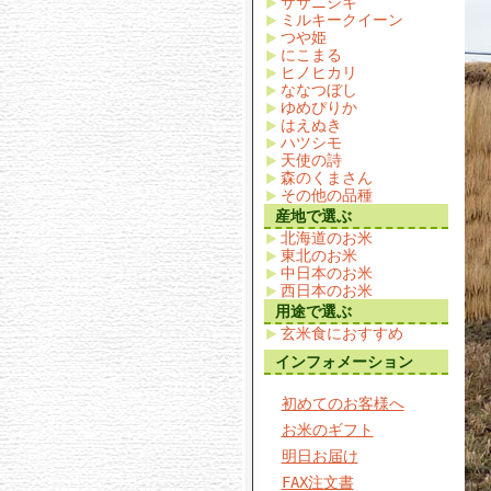
ササニシキ
ミルキークイーン
つや姫
にこまる
ヒノヒカリ
ななつぼし
ゆめぴりか
はえぬき
ハツシモ
天使の詩
森のくまさん
その他の品種
産地で選ぶ
北海道のお米
東北のお米
中日本のお米
西日本のお米
用途で選ぶ
玄米食におすすめ
インフォメーション
初めてのお客様へ
お米のギフト
明日お届け
FAX注文書