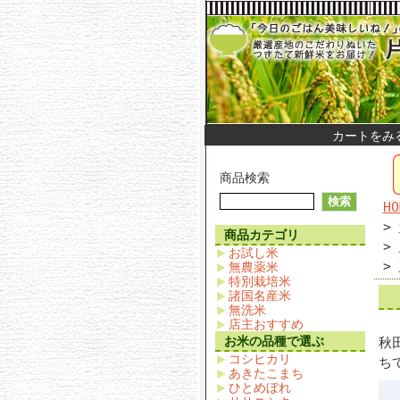
カートをみ
商品検索
HO
>
商品カテゴリ
>
お試し米
>
無農薬米
特別栽培米
諸国名産米
無洗米
店主おすすめ
お米の品種で選ぶ
秋
コシヒカリ
ち
あきたこまち
ひとめぼれ