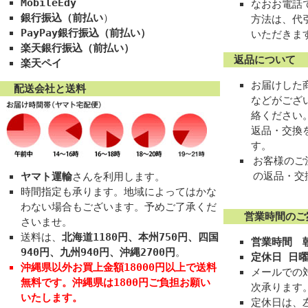
MobileEdy
なおお電話
銀行振込（前払い
）
方法は、代
PayPay銀行振込（前払い）
いただきま
楽天銀行振込（前払い）
返品について
楽天ペイ
お届けした
配送会社と送料
などがござ
絡ください
返品・交換
す。
お客様のご
の返品・交
ヤマト運輸
さんを利用します。
時間指定も承ります。地域によってはかな
わない場合もございます。予めご了承くだ
営業時間のご
さいませ。
送料は、
北海道1180円、本州750円、四国
営業時間 朝
940円、九州940円、沖縄2700円
。
定休日 日
沖縄県以外お買上金額18000円以上で送料
メールでの
無料
です。
沖縄県は1800円ご負担お願い
次承ります
いたします。
定休日は、