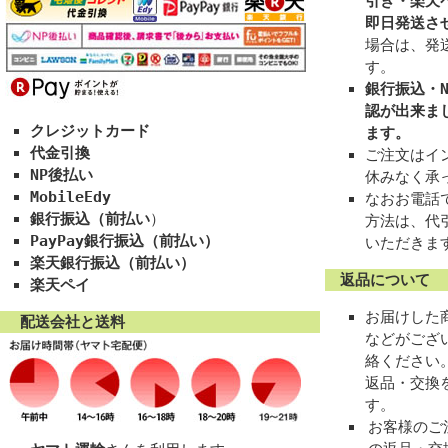
引き・楽天
即日発送さ
場合は、発
す。
銀行振込・N
認が出来ま
クレジットカード
ます。
代金引換
ご注文はイン
NP後払い
休みなく承
MobileEdy
なおお電話
銀行振込（前払い
）
方法は、代
PayPay銀行振込（前払い）
いただきま
楽天銀行振込（前払い）
返品について
楽天ペイ
お届けした
配送会社と送料
などがござ
絡ください
返品・交換
す。
お客様のご