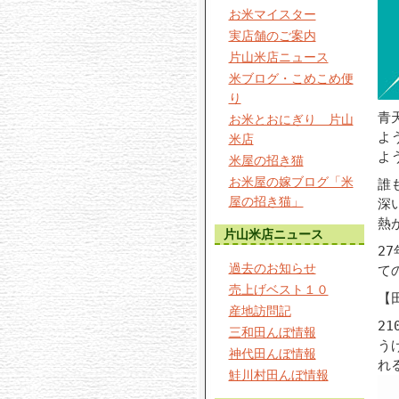
お米マイスター
実店舗のご案内
片山米店ニュース
米ブログ・こめこめ便
り
青
お米とおにぎり 片山
よ
米店
よ
米屋の招き猫
お米屋の嫁ブログ「米
誰
屋の招き猫」
深
熱
片山米店ニュース
2
過去のお知らせ
て
売上げベスト１０
【
産地訪問記
2
三和田んぼ情報
う
神代田んぼ情報
れ
鮭川村田んぼ情報