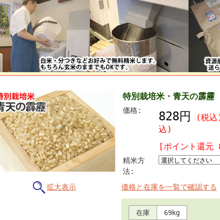
特別栽培米・青天の霹靂 
価格:
828円
(税込
込)
[ポイント還元 
精米方
法:
拡大表示
価格と在庫を一覧で確認する
在庫
69kg