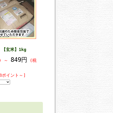
【玄米】1kg
849円
)
～
(税
8ポイント～]