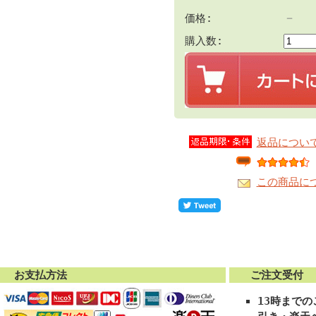
－
価格:
購入数:
返品につい
この商品に
お支払方法
ご注文受付
13時まで