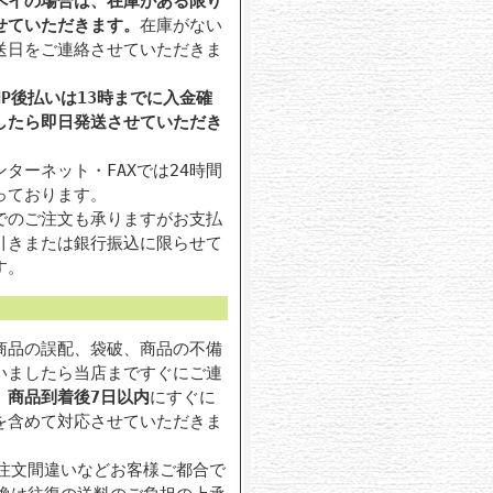
ペイの場合は、在庫がある限り
せていただきます。
在庫がない
送日をご連絡させていただきま
P後払いは13時までに入金確
したら即日発送させていただき
ターネット・FAXでは24時間
っております。
でのご注文も承りますがお支払
引きまたは銀行振込に限らせて
す。
商品の誤配、袋破、商品の不備
いましたら当店まですぐにご連
。
商品到着後7日以内
にすぐに
を含めて対応させていただきま
注文間違いなどお客様ご都合で