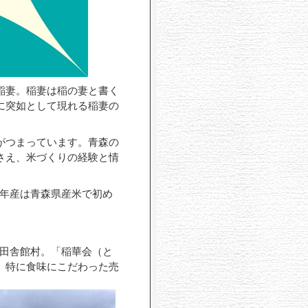
稲妻。稲妻は稲の妻と書く
に突如として現れる稲妻の
がつまっています。青森の
さえ、米づくりの経験と情
7年産は青森県産米で初め
な田舎館村。「稲華会（と
、特に食味にこだわった売