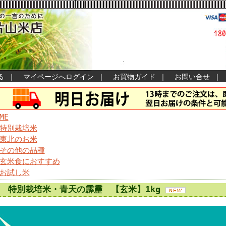
る
｜
マイページへログイン
｜
お買物ガイド
｜
お問い合せ
｜
ME
特別栽培米
東北のお米
その他の品種
玄米食におすすめ
お試し米
特別栽培米・青天の霹靂 【玄米】1kg