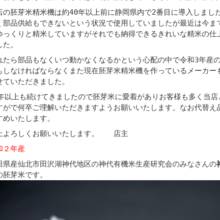
店の胚芽米精米機は約40年以上前に静岡県内で2番目に導入しまし
く部品供給もできないという状況で使用していましたが最近は今ま
ゆっくりと精米していますがそれでも納得できるきれいな精米の仕
した。
れたら部品もなくいつ動かなくなるかという心配の中で令和3年産
もしなければならなくまた現在胚芽米精米機を作っているメーカー
せていただきました。
0年以上も続けてきましたので胚芽米に愛着がありお客様も多く当店
すがで何卒ご理解いただきますようお願いいたします。なお代替え
すめいたします。
上よろしくお願いいたします。 店主
和２年産
田県産仙北市田沢湖神代地区の神代有機米生産研究会のみなさんの
の胚芽米です。