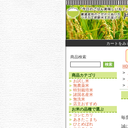
カートをみ
商品検索
HO
>
商品カテゴリ
>
お試し米
>
無農薬米
特別栽培米
諸国名産米
無洗米
店主おすすめ
お米の品種で選ぶ
コシヒカリ
毎
あきたこまち
ひとめぼれ
誠