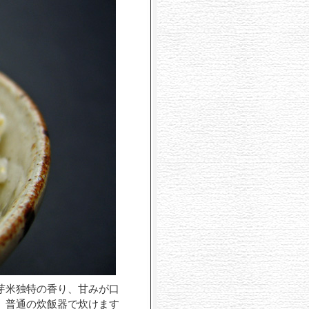
芽米独特の香り、甘みが口
。普通の炊飯器で炊けます