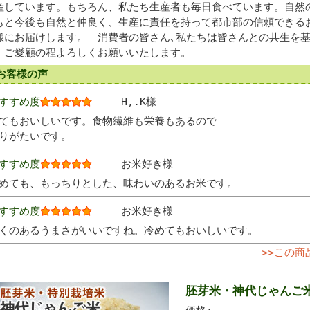
産しています。もちろん、私たち生産者も毎日食べています。自然
もと今後も自然と仲良く、生産に責任を持って都市部の信頼できる
様にお届けします。 消費者の皆さん､私たちは皆さんとの共生を
。ご愛顧の程よろしくお願いいたします。
 お客様の声
すすめ度
H,.K様
てもおいしいです。食物繊維も栄養もあるので
りがたいです。
すすめ度
お米好き様
めても、もっちりとした、味わいのあるお米です。
すすめ度
お米好き様
くのあるうまさがいいですね。冷めてもおいしいです。
>>この
胚芽米・神代じゃんご米