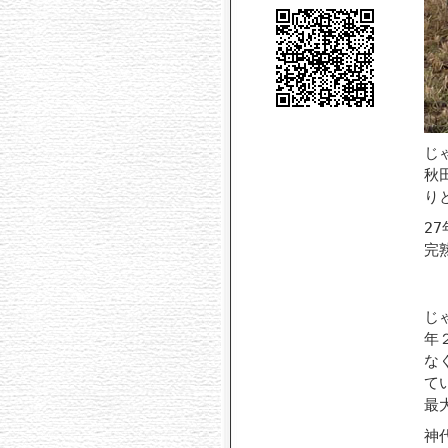
じ
秋
り
2
完
じ
年
な
て
最
神