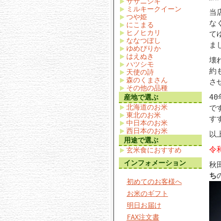
ササニシキ
ミルキークイーン
当
つや姫
な
にこまる
ヒノヒカリ
て
ななつぼし
ま
ゆめぴりか
はえぬき
壊
ハツシモ
約
天使の詩
森のくまさん
さ
その他の品種
4
産地で選ぶ
北海道のお米
で
東北のお米
す
中日本のお米
西日本のお米
以
用途で選ぶ
令
玄米食におすすめ
インフォメーション
秋
ち
初めてのお客様へ
お米のギフト
明日お届け
FAX注文書