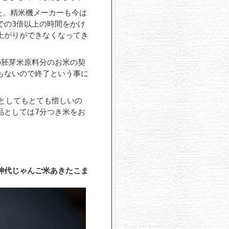
た。精米機メーカーも今は
での3倍以上の時間をかけ
上がりができなくなってき
の胚芽米原料分のお米の契
もないので終了という事に
としてもとても惜しいの
品としては7分つき米をお
神代じゃんご米あきたこま