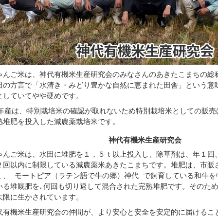
ゃんご米は、神代有機米生産研究会のみなさんのあきたこまちの総
田の方言で「水清き・みどり豊かな自然に恵まれた田舎」という意
としていてやや硬めです。
7年産は、特別栽培米の確認が取れないため特別栽培米としての販売
熟堆肥を投入した減農薬栽培米です。
神代有機米生産研究会
ゃんご米は、水田に堆肥を１，５ｔ以上投入し、除草剤は、年１回
２回以内に制限している減農薬米あきたこまちです。堆肥は、市販
く、 モートピア（ラテン語で牛の郷）神代 で飼育している和牛を
いる堆厩肥を､何回も切り返して混合された完熟堆肥です。そのた
大限に生かされています。
代有機米生産研究会の仲間が、より安心と安全を安定的に届けるこ