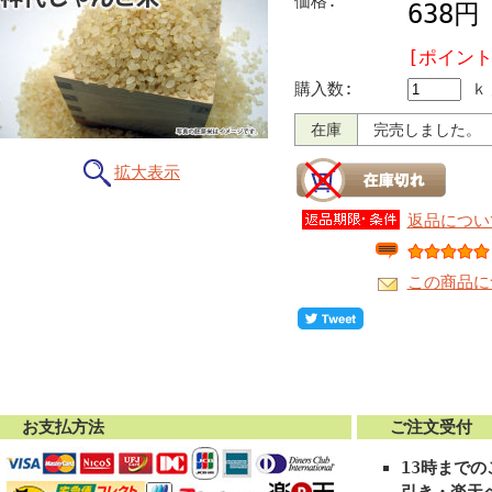
価格:
638
[ポイント
購入数:
ｋ
在庫
完売しました。
拡大表示
返品につい
この商品に
お支払方法
ご注文受付
13時まで