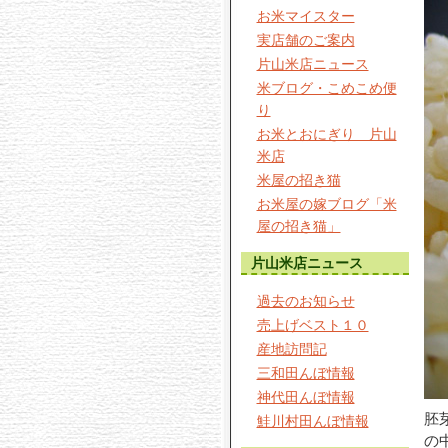
お米マイスター
実店舗のご案内
片山米店ニュース
米ブログ・こめこめ便
り
お米とおにぎり 片山
米店
米屋の招き猫
お米屋の嫁ブログ「米
屋の招き猫」
片山米店ニュース
過去のお知らせ
売上げベスト１０
産地訪問記
三和田んぼ情報
神代田んぼ情報
胚
鮭川村田んぼ情報
の