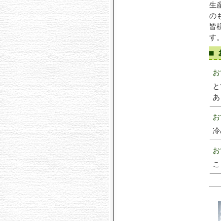
生
の
皆
す
■
お
と
あ
お
冷
お
こ