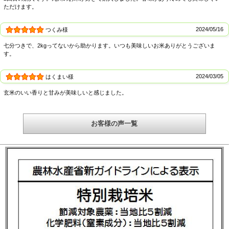
ただけます。
「さがびより」は、日本穀物検定協会の「米の食味ランキング」で、22年産、23
年産、24年産、25年産、26年産と5年連続の「特A」に評価されました。
2024/05/16
つくみ様
特別栽培米
七分つきで、2kgってないから助かります。いつも美味しいお米ありがとうございま
あうちの里の米栽培研究会の特別栽培米です。栽培基準は下記をご覧下さい。
す。
2024/03/05
はくまい様
玄米のいい香りと甘みが美味しいと感じました。
お客様の声一覧