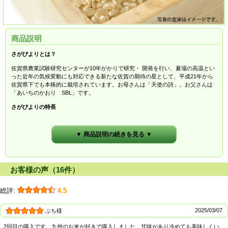
商品説明
さがびよりとは？
佐賀県農業試験研究センターが10年がかりで研究・ 開発を行い、夏場の高温とい
った近年の気候変動にも対応できる新たな佐賀の期待の星として、平成21年から
佐賀県下でも本格的に栽培されています。お母さんは「天使の詩」。お父さんは
「あいちのかおり SBL」です。
さがびよりの特長
つやがよい
粒が大きくしっかり
▼ 商品説明の続きを見る ▼
食感はもっちり
甘み・香りがよい
時間がたってもおいしい！
さがびよりのネーミング
お客様の声（16件）
佐賀のおだやかな気候、肥沃な大地、豊かな水、豊潤な自然の恵みを生かして、
農家は雨の日も風の日も、日々米づくりに励みます。気候が大きく変動する中で
総評:
4.5
も知恵と努力を重ね、やっと迎えた収穫の日は、この上なく晴れやかな佐賀日
和。この思いをこめた「さがびより」は、これからの食卓をささえる佐賀県の誇
りです。
2025/03/07
ぶち様
５年連続特A受賞中
2回目の購入です。九州のお米が好きで購入しました。甘味があり冷めても美味しくい