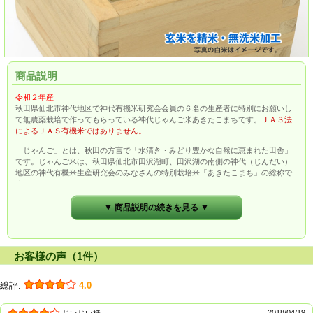
商品説明
令和２年産
秋田県仙北市神代地区で神代有機米研究会会員の６名の生産者に特別にお願いし
て無農薬栽培で作ってもらっている神代じゃんご米あきたこまちです。
ＪＡＳ法
によるＪＡＳ有機米ではありません。
「じゃんご」とは、秋田の方言で「水清き・みどり豊かな自然に恵まれた田舎」
です。じゃんご米は、秋田県仙北市田沢湖町、田沢湖の南側の神代（じんだい）
地区の神代有機米生産研究会のみなさんの特別栽培米「あきたこまち」の総称で
す。
▼ 商品説明の続きを見る ▼
お客様の声（1件）
総評:
4.0
2018/04/19
じいじい様