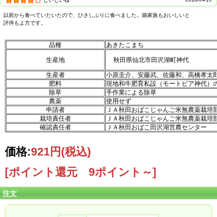
以前から食べていたいたので、ひさしぶりに食べました。娘家族もおいしいと
評伴もよ方です。
品種
あきたこまち
生産地
秋田県仙北市田沢湖町神代
生産者
小原圭介、安藤武、佐藤和、高橋孝太
【生産者より】
肥料
現地和牛肥育私設（モートピア神代）
「まんず、なんぼ取ってもまたヒエ見えるでや！」除草機押しに腰をのしのし手
除草
手作業による除草
取り除草、田植えから水管理と慣行栽培よりてまがかかりますが消費者の皆様が
農薬
使用せず
喜んでくださる顔を思い浮かべながら頑張っています。真心込めて育てたじゃん
申請者
ＪＡ秋田おばこじゃんご米無農薬栽培
ご米あきたこまち、ぜひご賞味ください！
栽培責任者
ＪＡ秋田おばこじゃんご米無農薬栽培
私たち6軒の農家が真心込めて作りました無農薬神代じゃんご米。ぜひ一度ご賞味
確認責任者
ＪＡ秋田おばこ田沢湖営農センター
ください！
価格:
921円
(税込)
[ポイント還元 9ポイント～]
注文