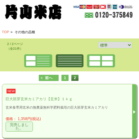
TOP
>
その他の品種
2 / 2ページ
（全21件）
前へ
1
2
NEW
巨大胚芽玄米カミアカリ【玄米】１ｋｇ
玄米食専用玄米の無農薬無科学肥料栽培の巨大胚芽玄米カミアカリ
価格： 1,358円(税込)
完売しまし
た。