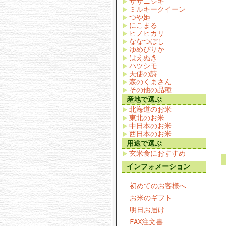
ササニシキ
ミルキークイーン
つや姫
にこまる
ヒノヒカリ
ななつぼし
ゆめぴりか
はえぬき
ハツシモ
天使の詩
森のくまさん
その他の品種
産地で選ぶ
北海道のお米
東北のお米
中日本のお米
西日本のお米
用途で選ぶ
玄米食におすすめ
インフォメーション
初めてのお客様へ
お米のギフト
明日お届け
FAX注文書