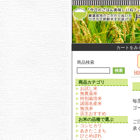
カートをみ
商品検索
HO
商品カテゴリ
お試し米
無農薬米
特別栽培米
毎
諸国名産米
ゴ
無洗米
店主おすすめ
お米の品種で選ぶ
ご
コシヒカリ
承
あきたこまち
ひとめぼれ