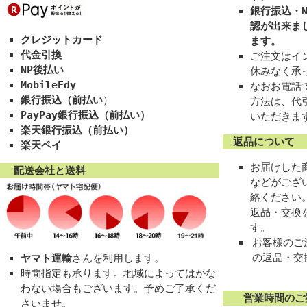
銀行振込・N
認が出来ま
クレジットカード
ます。
代金引換
ご注文はイン
NP後払い
休みなく承
MobileEdy
なおお電話
銀行振込（前払い
）
方法は、代
PayPay銀行振込（前払い）
いただきま
楽天銀行振込（前払い）
返品について
楽天ペイ
お届けした
配送会社と送料
などがござ
絡ください
返品・交換
す。
お客様のご
の返品・交
ヤマト運輸
さんを利用します。
時間指定も承ります。地域によってはかな
わない場合もございます。予めご了承くだ
営業時間のご
さいませ。