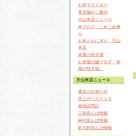
お米マイスター
実店舗のご案内
片山米店ニュース
米ブログ・こめこめ便
り
お米とおにぎり 片山
米店
米屋の招き猫
お米屋の嫁ブログ「米
屋の招き猫」
片山米店ニュース
過去のお知らせ
売上げベスト１０
産地訪問記
三和田んぼ情報
神代田んぼ情報
鮭川村田んぼ情報