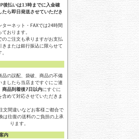
P後払いは13時までに入金確
したら即日発送させていただき
ターネット・FAXでは24時間
っております。
でのご注文も承りますがお支払
引きまたは銀行振込に限らせて
す。
商品の誤配、袋破、商品の不備
いましたら当店まですぐにご連
。
商品到着後7日以内
にすぐに
を含めて対応させていただきま
注文間違いなどお客様ご都合で
換は往復の送料のご負担の上承
ります。
案内