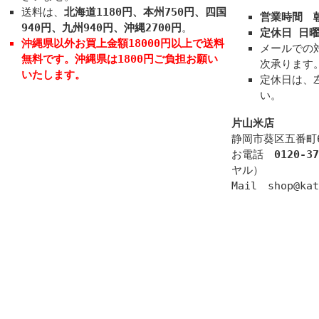
送料は、
北海道1180円、本州750円、四国
営業時間 朝
940円、九州940円、沖縄2700円
。
定休日 日
沖縄県以外お買上金額18000円以上で送料
メールでの
無料
です。
沖縄県は1800円ご負担お願い
次承ります
いたします。
定休日は、
い。
片山米店
静岡市葵区五番町6
お電話
0120-37
ヤル）
Mail shop@kat