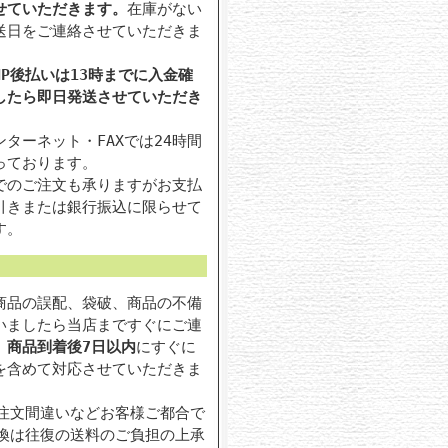
せていただきます。
在庫がない
送日をご連絡させていただきま
P後払いは13時までに入金確
したら即日発送させていただき
ターネット・FAXでは24時間
っております。
でのご注文も承りますがお支払
引きまたは銀行振込に限らせて
す。
商品の誤配、袋破、商品の不備
いましたら当店まですぐにご連
。
商品到着後7日以内
にすぐに
を含めて対応させていただきま
注文間違いなどお客様ご都合で
換は往復の送料のご負担の上承