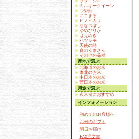
ササニシキ
ミルキークイーン
つや姫
にこまる
ヒノヒカリ
ななつぼし
ゆめぴりか
はえぬき
ハツシモ
天使の詩
森のくまさん
その他の品種
産地で選ぶ
北海道のお米
東北のお米
中日本のお米
西日本のお米
用途で選ぶ
玄米食におすすめ
インフォメーション
初めてのお客様へ
お米のギフト
明日お届け
FAX注文書