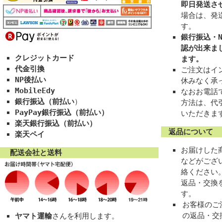
即日発送さ
場合は、発
す。
銀行振込・N
認が出来ま
クレジットカード
ます。
代金引換
ご注文はイン
NP後払い
休みなく承
MobileEdy
なおお電話
銀行振込（前払い
）
方法は、代
PayPay銀行振込（前払い）
いただきま
楽天銀行振込（前払い）
返品について
楽天ペイ
お届けした
配送会社と送料
などがござ
絡ください
返品・交換
す。
お客様のご
の返品・交
ヤマト運輸
さんを利用します。