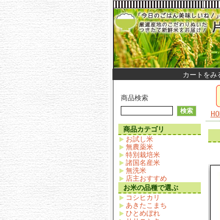
カートをみ
商品検索
HO
商品カテゴリ
お試し米
無農薬米
特別栽培米
諸国名産米
無洗米
店主おすすめ
お米の品種で選ぶ
コシヒカリ
あきたこまち
ひとめぼれ