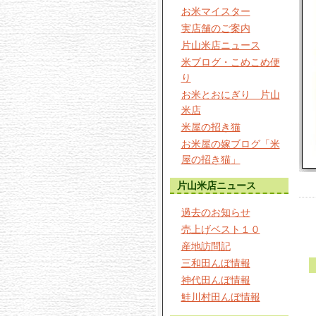
お米マイスター
実店舗のご案内
片山米店ニュース
米ブログ・こめこめ便
り
お米とおにぎり 片山
米店
米屋の招き猫
お米屋の嫁ブログ「米
屋の招き猫」
片山米店ニュース
過去のお知らせ
売上げベスト１０
産地訪問記
三和田んぼ情報
神代田んぼ情報
鮭川村田んぼ情報