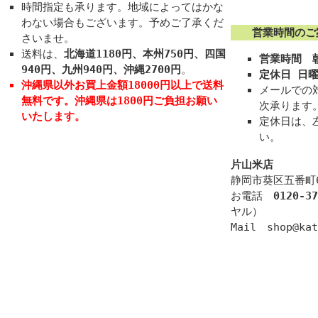
時間指定も承ります。地域によってはかな
わない場合もございます。予めご了承くだ
営業時間のご
さいませ。
送料は、
北海道1180円、本州750円、四国
営業時間 朝
940円、九州940円、沖縄2700円
。
定休日 日
沖縄県以外お買上金額18000円以上で送料
メールでの
無料
です。
沖縄県は1800円ご負担お願い
次承ります
いたします。
定休日は、
い。
片山米店
静岡市葵区五番町6
お電話
0120-37
ヤル）
Mail shop@kat