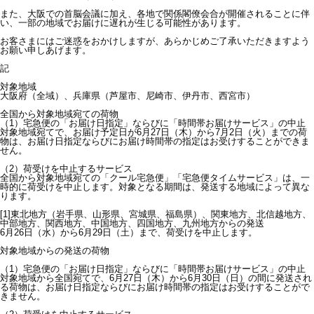
また、大阪での首脳会議に加え、各地で関係閣僚会合が開催されることに伴
い、一部の地域でお届けに遅れが生じる可能性があります。
お客さまにはご迷惑をおかけしますが、あらかじめご了承いただきますよう
お願い申しあげます。
記
対象地域
大阪府（全域）、兵庫県（芦屋市、尼崎市、伊丹市、西宮市）
全国から対象地域宛ての荷物
（1）宅急便の「お届け日指定」ならびに「時間帯お届けサービス」の中止
対象地域宛てで、お届け予定日が6月27日（木）から7月2日（火）までの荷
物は、お届け日指定ならびにお届け時間帯の指定はお受けすることができま
せん。
（2）荷受けを中止するサービス
全国から対象地域宛ての「クール宅急便」「宅急便タイムサービス」は、一
時的に荷受けを中止します。対象となる期間は、発送する地域によって異な
ります。
[1]東北地方（岩手県、山形県、宮城県、福島県）、関東地方、北信越地方、
中部地方、関西地方、中国地方、四国地方、九州地方からの発送
6月26日（水）から6月29日（土）まで、荷受けを中止します。
対象地域からの発送の荷物
（1）宅急便の「お届け日指定」ならびに「時間帯お届けサービス」の中止
対象地域から全国宛てで、6月27日（木）から6月30日（日）の間に発送され
る荷物は、お届け日指定ならびにお届け時間帯の指定はお受けすることがで
きません。