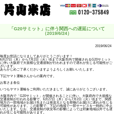
「G20サミット」に伴う関西への遅延について
（2019/6/24）
2019/06/24
毎度お世話になりましてありがとうございます！
6月27日（木）から7月2日（火）頃まで大阪市内で開催されるG20サミット
に伴い大阪府で大規模な交通規制が行われますので遅れが生じる可能性がご
ざいます。
あらかじめご了承くださいますようよろしくお願いいたします。
下記ヤマト運輸さんからの案内です。
お客さま各位
いつもヤマト運輸をご利用いただきまして、誠にありがとうございます。
大阪市内で「G20サミット」が開催されることに伴い、大阪府内で大規模な
交通規制が行われる影響で、6月27日（木）から7月2日（火）頃まで、関西
地方の一部地域がお届け先または発送元となる荷物のお届けに遅れが生じる
可能性があります。この影響で、下記の地域で一部サービスを一時的に中止
いたします。なお、交通規制の状況等の影響によっては対象地域以外でも遅
れが生じる可能性があります。