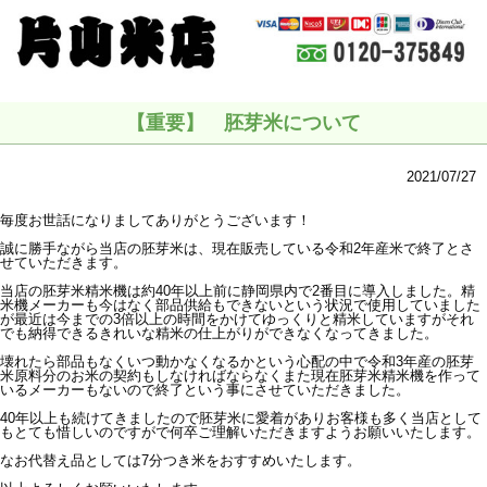
【重要】 胚芽米について
2021/07/27
毎度お世話になりましてありがとうございます！
誠に勝手ながら当店の胚芽米は、現在販売している令和2年産米で終了とさ
せていただきます。
当店の胚芽米精米機は約40年以上前に静岡県内で2番目に導入しました。精
米機メーカーも今はなく部品供給もできないという状況で使用していました
が最近は今までの3倍以上の時間をかけてゆっくりと精米していますがそれ
でも納得できるきれいな精米の仕上がりができなくなってきました。
壊れたら部品もなくいつ動かなくなるかという心配の中で令和3年産の胚芽
米原料分のお米の契約もしなければならなくまた現在胚芽米精米機を作って
いるメーカーもないので終了という事にさせていただきました。
40年以上も続けてきましたので胚芽米に愛着がありお客様も多く当店として
もとても惜しいのですがで何卒ご理解いただきますようお願いいたします。
なお代替え品としては7分つき米をおすすめいたします。