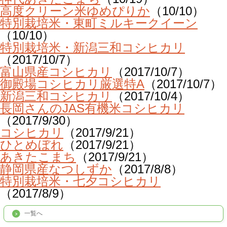
高度クリーン米ゆめぴりか
（10/10）
特別栽培米・東町ミルキークイーン
（10/10）
特別栽培米・新潟三和コシヒカリ
（2017/10/7）
富山県産コシヒカリ
（2017/10/7）
御殿場コシヒカリ厳選特A
（2017/10/7）
新潟三和コシヒカリ
（2017/10/4）
長岡さんのJAS有機米コシヒカリ
（2017/9/30）
コシヒカリ
（2017/9/21）
ひとめぼれ
（2017/9/21）
あきたこまち
（2017/9/21）
静岡県産なつしずか
（2017/8/8）
特別栽培米・七夕コシヒカリ
（2017/8/9）
一覧へ