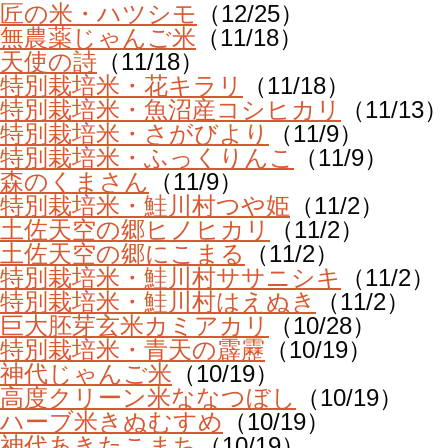
匠の米・ハツシモ
（12/25）
無農薬じゃんご米
（11/18）
天使の詩
（11/18）
特別栽培米・花キラリ
（11/18）
特別栽培米・魚沼産コシヒカリ
（11/13）
特別栽培米・さがびより
（11/9）
特別栽培米・ふっくりんこ
（11/9）
森のくまさん
（11/9）
特別栽培米・鮭川村つや姫
（11/2）
土佐天空の郷ヒノヒカリ
（11/2）
土佐天空の郷にこまる
（11/2）
特別栽培米・鮭川村ササニシキ
（11/2）
特別栽培米・鮭川村はえぬき
（11/2）
巨大胚芽玄米カミアカリ
（10/28）
特別栽培米・青天の霹靂
（10/19）
神代じゃんご米
（10/19）
高度クリーン米ななつぼし
（10/19）
ハーブ米きぬむすめ
（10/19）
神代あきたこまち
（10/19）